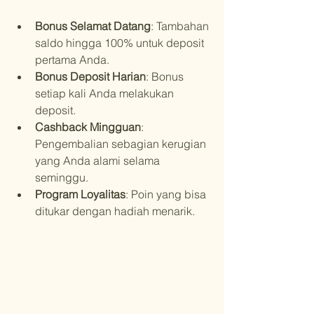
Bonus Selamat Datang
: Tambahan 
saldo hingga 100% untuk deposit 
pertama Anda.
Bonus Deposit Harian
: Bonus 
setiap kali Anda melakukan 
deposit.
Cashback Mingguan
: 
Pengembalian sebagian kerugian 
yang Anda alami selama 
seminggu.
Program Loyalitas
: Poin yang bisa 
ditukar dengan hadiah menarik.