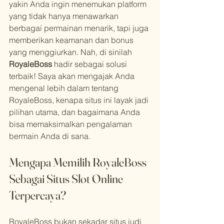
yakin Anda ingin menemukan platform 
yang tidak hanya menawarkan 
berbagai permainan menarik, tapi juga 
memberikan keamanan dan bonus 
yang menggiurkan. Nah, di sinilah 
RoyaleBoss
 hadir sebagai solusi 
terbaik! Saya akan mengajak Anda 
mengenal lebih dalam tentang 
RoyaleBoss, kenapa situs ini layak jadi 
pilihan utama, dan bagaimana Anda 
bisa memaksimalkan pengalaman 
bermain Anda di sana.
Mengapa Memilih RoyaleBoss 
Sebagai Situs Slot Online 
Terpercaya?
RoyaleBoss bukan sekadar situs judi 