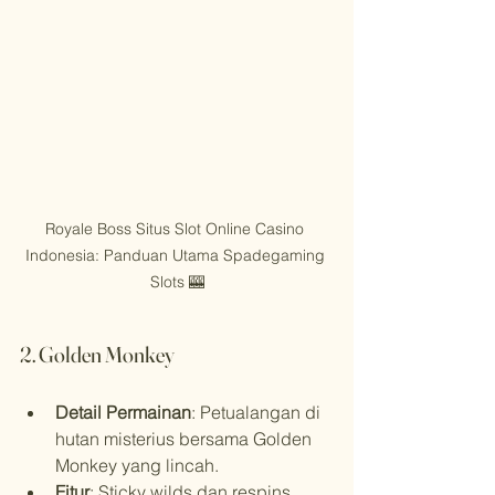
Royale Boss Situs Slot Online Casino 
Indonesia: Panduan Utama Spadegaming 
Slots 🎰
2. Golden Monkey
Detail Permainan
: Petualangan di 
hutan misterius bersama Golden 
Monkey yang lincah.
Fitur
: Sticky wilds dan respins 