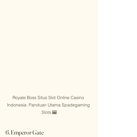
Royale Boss Situs Slot Online Casino 
Indonesia: Panduan Utama Spadegaming 
Slots 🎰
6. Emperor Gate