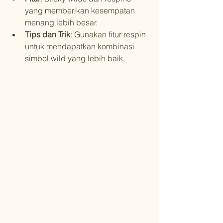
yang memberikan kesempatan 
menang lebih besar.
Tips dan Trik
: Gunakan fitur respin 
untuk mendapatkan kombinasi 
simbol wild yang lebih baik.