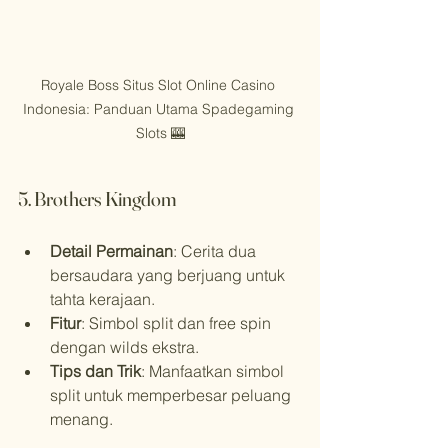
Royale Boss Situs Slot Online Casino 
Indonesia: Panduan Utama Spadegaming 
Slots 🎰
5. Brothers Kingdom
Detail Permainan
: Cerita dua 
bersaudara yang berjuang untuk 
tahta kerajaan.
Fitur
: Simbol split dan free spin 
dengan wilds ekstra.
Tips dan Trik
: Manfaatkan simbol 
split untuk memperbesar peluang 
menang.