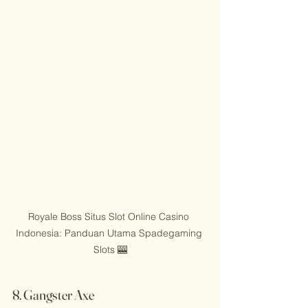
Royale Boss Situs Slot Online Casino 
Indonesia: Panduan Utama Spadegaming 
Slots 🎰
8. Gangster Axe