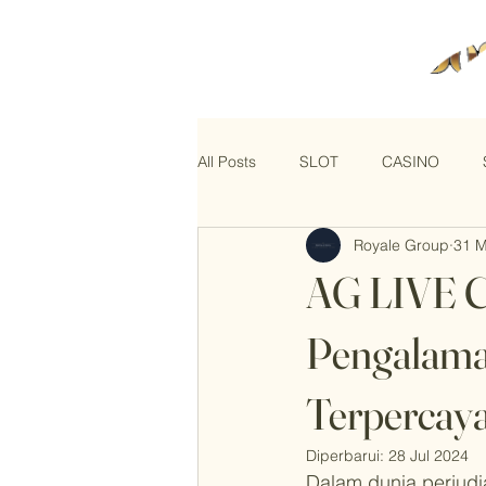
All Posts
SLOT
CASINO
Royale Group
31 M
AG LIVE 
Pengalama
Terpercaya
Diperbarui:
28 Jul 2024
Dalam dunia perjudi