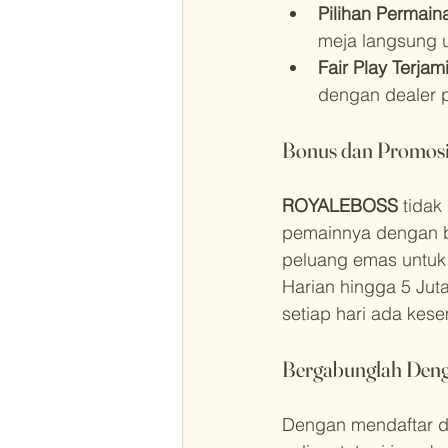
Pilihan Permain
meja langsung 
Fair Play Terjam
dengan dealer p
Bonus dan Promosi
ROYALEBOSS
 tidak
pemainnya dengan 
peluang emas untuk
Harian hingga 5 Jut
setiap hari ada kes
Bergabunglah Deng
Dengan mendaftar di