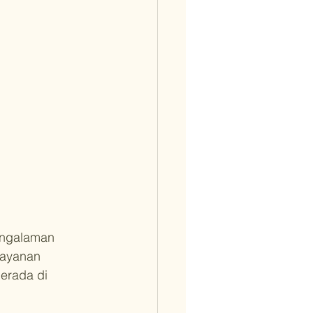
engalaman 
layanan 
erada di 