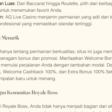
an Luas
: Dari Baccarat hingga Roulette, pilih dari berb
untuk menemukan favorit Anda.
in
: AG Live Casino menjamin permainan yang adil dan t
rofesional yang memastikan standar tertinggi.
 Menarik
 hanya tentang permainan berkualitas; situs ini juga me
beragam bonus dan promosi. Manfaatkan Welcome Bon
 memulai perjalanan Anda dengan tambahan modal. D
a, Welcome Cashback 100%, dan Extra Bonus 100% Seti
empatan baru untuk menang.
an Komunitas Royale Boss
 Royale Boss, Anda tidak hanya menjadi bagian dari sit