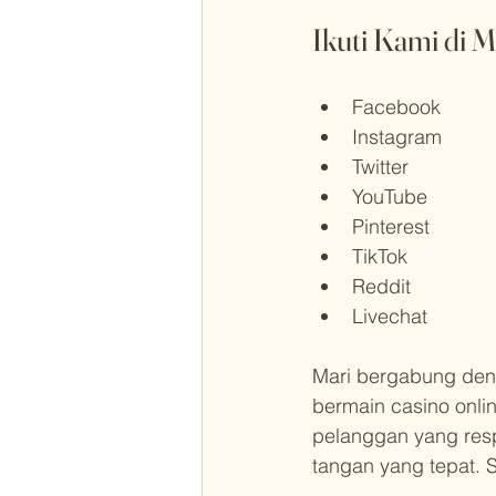
Ikuti Kami di M
Facebook
Instagram
Twitter
YouTube
Pinterest
TikTok
Reddit
Livechat
Mari bergabung den
bermain casino onli
pelanggan yang resp
tangan yang tepat. 